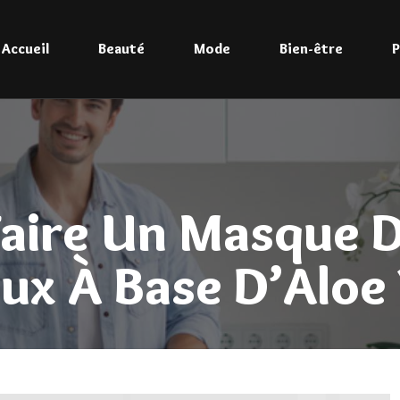
Accueil
Beauté
Mode
Bien-être
P
ire Un Masque D
ux À Base D’Aloe 