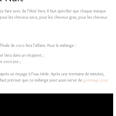
z faire avec de l’Aloé Vera. Il faut spécifier que chaque masque
pour les cheveux secs, pour les cheveux gras, pour les cheveux
huile de coco fera l’affaire. Pour le mélange :
oé Vera dans un récipient ;
de coco pur ;
après un rinçage à l’eau tiède. Après une trentaine de minutes,
 faut préciser que ce mélange peut aussi servir de
gommage pour